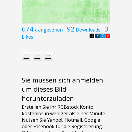
674
92
3
x angesehen
Downloads
Likes
L
F
T
P
Sie müssen sich anmelden
um dieses Bild
herunterzuladen