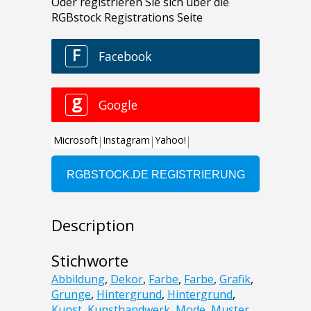
Description
Stichworte
Abbildung
,
Dekor
,
Farbe
,
Farbe
,
Grafik
,
Grunge
,
Hintergrund
,
Hintergrund
,
Kunst
,
Kunsthandwerk
,
Mode
,
Muster
,