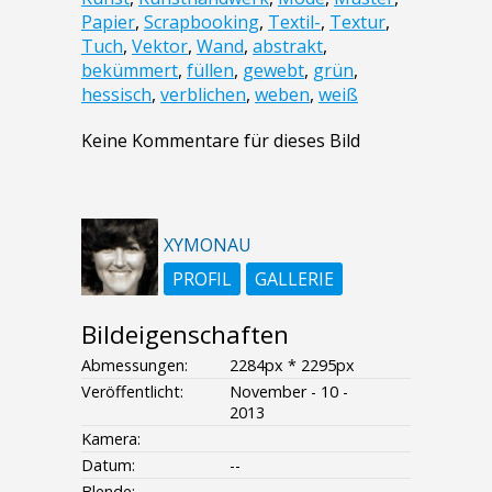
Papier
,
Scrapbooking
,
Textil-
,
Textur
,
Tuch
,
Vektor
,
Wand
,
abstrakt
,
bekümmert
,
füllen
,
gewebt
,
grün
,
hessisch
,
verblichen
,
weben
,
weiß
Keine Kommentare für dieses Bild
XYMONAU
PROFIL
GALLERIE
Bildeigenschaften
Abmessungen:
2284px * 2295px
Veröffentlicht:
November - 10 -
2013
Kamera:
Datum:
--
Blende:
--