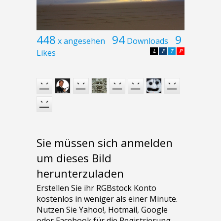
448
94
9
x angesehen
Downloads
Likes
L
F
T
P
Sie müssen sich anmelden
um dieses Bild
herunterzuladen