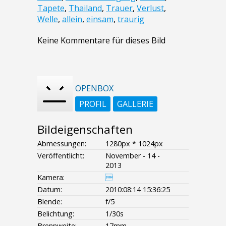
Tapete
,
Thailand
,
Trauer
,
Verlust
,
Welle
,
allein
,
einsam
,
traurig
Keine Kommentare für dieses Bild
OPENBOX
PROFIL
GALLERIE
Bildeigenschaften
Abmessungen:
1280px * 1024px
Veröffentlicht:
November - 14 -
2013
Kamera:

Datum:
2010:08:14 15:36:25
Blende:
f/5
Belichtung:
1/30s
Brennweite:
17mm