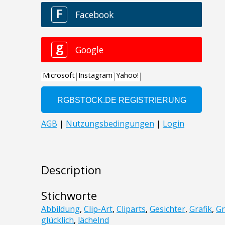
Description
Stichworte
Abbildung
,
Clip-Art
,
Cliparts
,
Gesichter
,
Grafik
,
G
glücklich
,
lächelnd