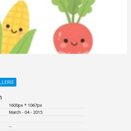
LLERIE
n
1600px * 1067px
March - 04 - 2015
--