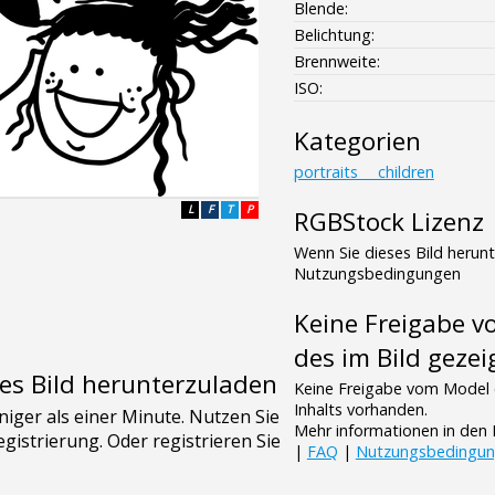
Blende:
Belichtung:
Brennweite:
ISO:
Kategorien
portraits___children
L
F
T
P
RGBStock Lizenz
Wenn Sie dieses Bild herun
Nutzungsbedingungen
Keine Freigabe 
des im Bild gezei
es Bild herunterzuladen
Keine Freigabe vom Model 
Inhalts vorhanden.
Mehr informationen in de
|
FAQ
|
Nutzungsbedingu