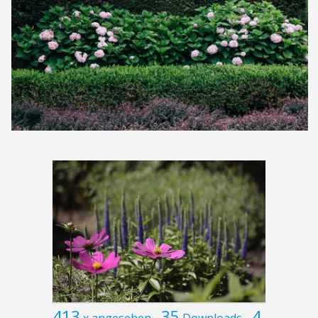
413
35
4
x angesehen
Downloads