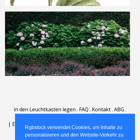
in den Leuchtkasten legen
.
FAQ
.
Kontakt
.
ABG
.
Nutzungsbedingungen
.
Über
.
|
English
|
Deutsch
|
Español
|
Polski
|
Português
|
Rgbstock verwendet Cookies, um Inhalte zu
Nederlands
|
personalisieren und den Website-Verkehr zu