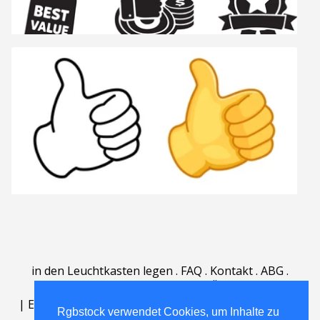
in den Leuchtkasten legen
.
FAQ
.
Kontakt
.
ABG
.
Nutzungsbedingungen
.
Über
.
|
English
|
Deutsch
|
Español
|
Polski
|
Português
|
Rgbstock verwendet Cookies, um Inhalte zu
Nederlands
|