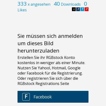
333
40
0
x angesehen
Downloads
Likes
L
F
T
P
Sie müssen sich anmelden
um dieses Bild
herunterzuladen