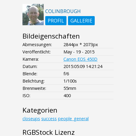
COLINBROUGH
PROFIL
GALLERIE
Bildeigenschaften
Abmessungen:
2844px * 2073px
Veröffentlicht:
May - 19 - 2015
Kamera:
Canon EOS 450D
Datum:
2015:05:09 14:21:24
Blende:
f/6
Belichtung:
1/100s
Brennweite:
55mm
ISO:
400
Kategorien
closeups
success
people_general
RGBStock Lizenz