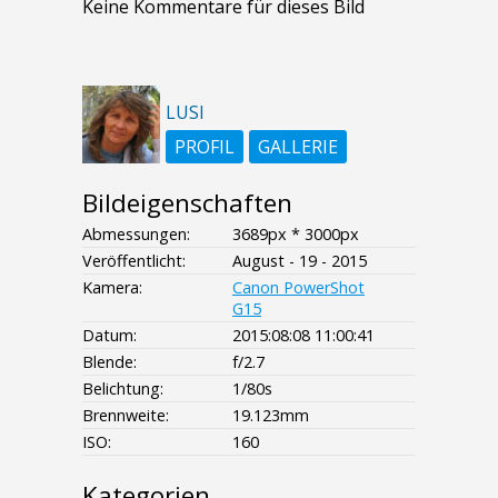
Keine Kommentare für dieses Bild
LUSI
PROFIL
GALLERIE
Bildeigenschaften
Abmessungen:
3689px * 3000px
Veröffentlicht:
August - 19 - 2015
Kamera:
Canon PowerShot
G15
Datum:
2015:08:08 11:00:41
Blende:
f/2.7
Belichtung:
1/80s
Brennweite:
19.123mm
ISO:
160
Kategorien