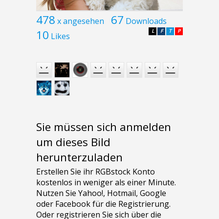
478
67
x angesehen
Downloads
10
L
F
T
P
Likes
Sie müssen sich anmelden
um dieses Bild
herunterzuladen