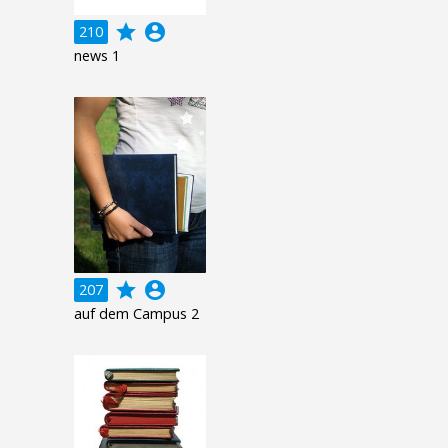
grade
account_circle
210
news 1
grade
account_circle
207
auf dem Campus 2