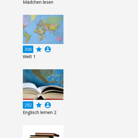
Mädchen lesen
grade
account_circle
306
Welt 1
grade
account_circle
292
Englisch lernen 2