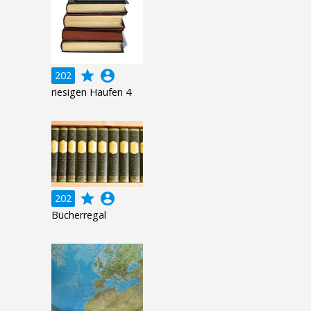
grade
account_circle
202
riesigen Haufen 4
grade
account_circle
202
Bücherregal