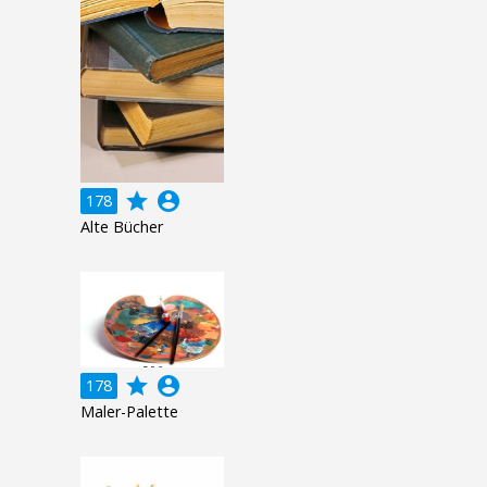
grade
account_circle
178
Alte Bücher
grade
account_circle
178
Maler-Palette