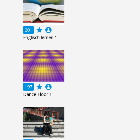
grade
account_circle
201
Englisch lernen 1
grade
account_circle
197
Dance Floor 1