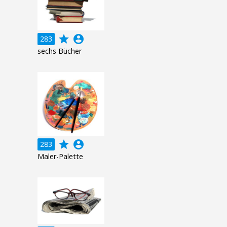
grade
account_circle
283
sechs Bücher
grade
account_circle
283
Maler-Palette