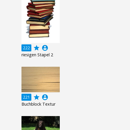
grade
account_circle
222
riesigen Stapel 2
grade
account_circle
221
Buchblock Textur