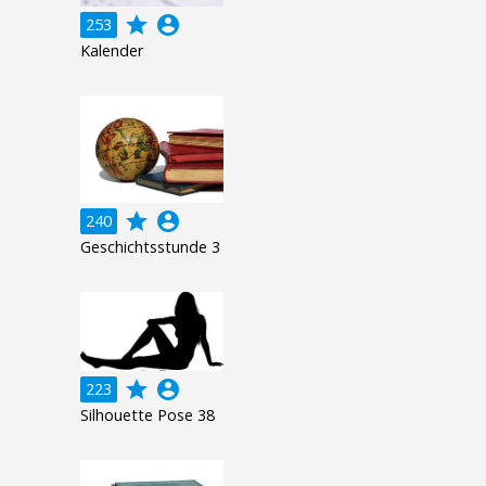
grade
account_circle
253
Kalender
grade
account_circle
240
Geschichtsstunde 3
grade
account_circle
223
Silhouette Pose 38