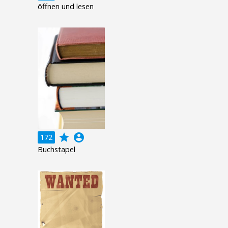
öffnen und lesen
grade
account_circle
172
Buchstapel