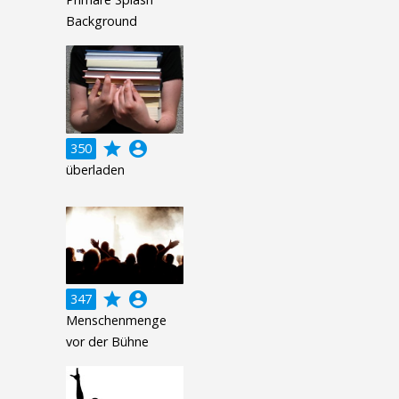
Background
grade
account_circle
350
überladen
grade
account_circle
347
Menschenmenge
vor der Bühne