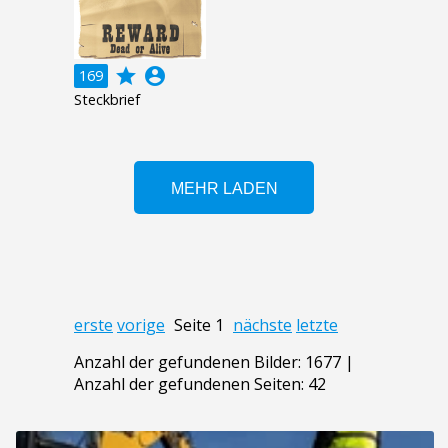
grade
account_circle
169
Steckbrief
erste
vorige
Seite 1
nächste
letzte
Anzahl der gefundenen Bilder: 1677 |
Anzahl der gefundenen Seiten: 42