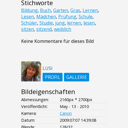
Stichworte
Bildung
,
Buch
,
Garten
,
Gras
,
Lernen
,
Lesen
,
Mädchen
,
Prüfung
,
Schule
,
Schüler
,
Studie
,
jung
,
lernen
,
lesen
,
sitzen
,
sitzend
,
weiblich
Keine Kommentare für dieses Bild
LUSI
PROFIL
GALLERIE
Bildeigenschaften
Abmessungen:
2160px * 2700px
Veröffentlicht:
May - 13 - 2010
Kamera:
Canon
Datum:
2009:07:07 14:39:08
Blende:
128/32