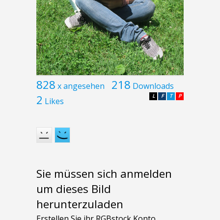
828
218
x angesehen
Downloads
2
L
F
T
P
Likes
Sie müssen sich anmelden
um dieses Bild
herunterzuladen