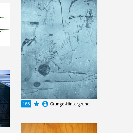
grade
account_circle
186
Grunge-Hintergrund