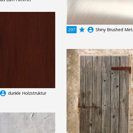
grade
account_circle
297
Shiny Brushed Meta
ccount_circle
dunkle Holzstruktur