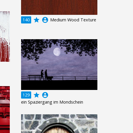
grade
account_circle
140
Medium Wood Texture
grade
account_circle
129
ein Spaziergang im Mondschein