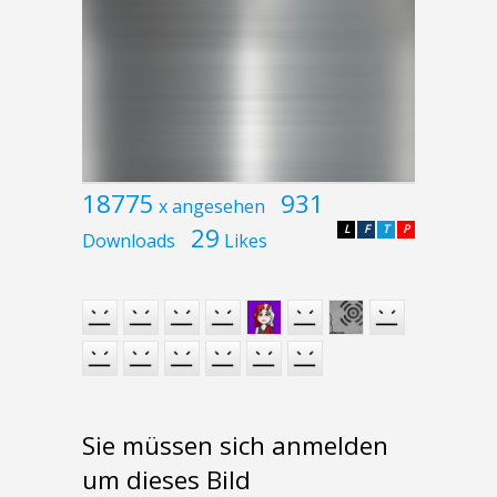
18775
931
x angesehen
29
L
F
T
P
Downloads
Likes
Sie müssen sich anmelden
um dieses Bild