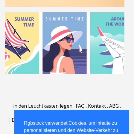
in den Leuchtkasten legen
.
FAQ
.
Kontakt
.
ABG
.
Nutzungsbedingungen
.
Über
.
|
English
|
Deutsch
|
Español
|
Polski
|
Português
|
Rgbstock verwendet Cookies, um Inhalte zu
Nederlands
|
personalisieren und den Website-Verkehr zu