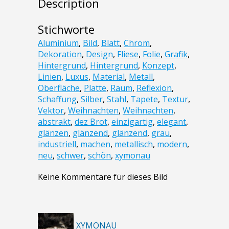
Description
Stichworte
Aluminium
,
Bild
,
Blatt
,
Chrom
,
Dekoration
,
Design
,
Fliese
,
Folie
,
Grafik
,
Hintergrund
,
Hintergrund
,
Konzept
,
Linien
,
Luxus
,
Material
,
Metall
,
Oberfläche
,
Platte
,
Raum
,
Reflexion
,
Schaffung
,
Silber
,
Stahl
,
Tapete
,
Textur
,
Vektor
,
Weihnachten
,
Weihnachten
,
abstrakt
,
dez Brot
,
einzigartig
,
elegant
,
glänzen
,
glänzend
,
glänzend
,
grau
,
industriell
,
machen
,
metallisch
,
modern
,
neu
,
schwer
,
schön
,
xymonau
Keine Kommentare für dieses Bild
XYMONAU