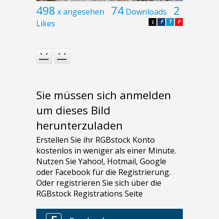
498
74
2
x angesehen
Downloads
Likes
L
F
T
P
Sie müssen sich anmelden
um dieses Bild
herunterzuladen