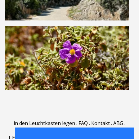
in den Leuchtkasten legen
.
FAQ
.
Kontakt
.
ABG
.
Nutzungsbedingungen
.
Über
.
|
English
|
Deutsch
|
Español
|
Polski
|
Português
|