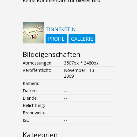
Keine Kommentare für dieses Bild
TINNEKETIN
PROFIL
GALLERIE
Bildeigenschaften
Abmessungen:
3507px * 2480px
Veröffentlicht:
November - 13 -
2009
Kamera:
Datum:
--
Blende:
--
Belichtung:
--
Brennweite:
ISO:
--
Kategorien