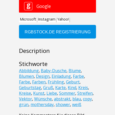
Description
Stichworte
Abbildung
,
Baby-Dusche
,
Blume
,
Blumen
,
Design
,
Einladung
,
Farbe
,
Farbe
,
Farben
,
Frühling
,
Geburt
,
Geburtstag
,
Gruß
,
Karte
,
Kind
,
Kreis
,
Kreise
,
Kunst
,
Liebe
,
Sommer
,
Streifen
,
Vektor
,
Wünsche
,
abstrakt
,
blau
,
copy
,
grün
,
mothersday
,
shower
,
weiß