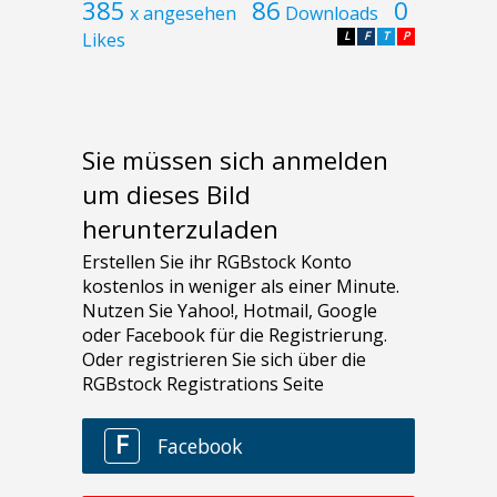
385
86
0
x angesehen
Downloads
Likes
L
F
T
P
Sie müssen sich anmelden
um dieses Bild
herunterzuladen