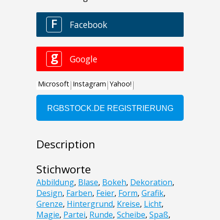
Description
Stichworte
Abbildung
,
Blase
,
Bokeh
,
Dekoration
,
Design
,
Farben
,
Feier
,
Form
,
Grafik
,
Grenze
,
Hintergrund
,
Kreise
,
Licht
,
Magie
,
Partei
,
Runde
,
Scheibe
,
Spaß
,