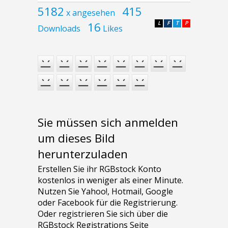
5182
415
x angesehen
16
L
F
T
P
Downloads
Likes
Sie müssen sich anmelden
um dieses Bild
herunterzuladen