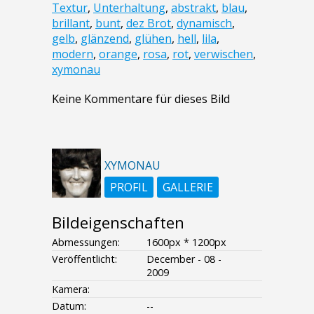
Textur
,
Unterhaltung
,
abstrakt
,
blau
,
brillant
,
bunt
,
dez Brot
,
dynamisch
,
gelb
,
glänzend
,
glühen
,
hell
,
lila
,
modern
,
orange
,
rosa
,
rot
,
verwischen
,
xymonau
Keine Kommentare für dieses Bild
XYMONAU
PROFIL
GALLERIE
Bildeigenschaften
Abmessungen:
1600px * 1200px
Veröffentlicht:
December - 08 -
2009
Kamera:
Datum:
--