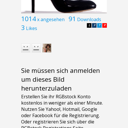
1014
91
x angesehen
Downloads
3
L
F
T
P
Likes
Sie müssen sich anmelden
um dieses Bild
herunterzuladen