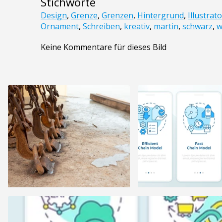
Stichworte
Design
,
Grenze
,
Grenzen
,
Hintergrund
,
Illustrat
Ornament
,
Schreiben
,
kreativ
,
martin
,
schwarz
,
w
Keine Kommentare für dieses Bild