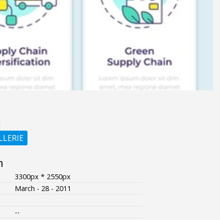
1
LLERIE
n
3300px * 2550px
March - 28 - 2011
--