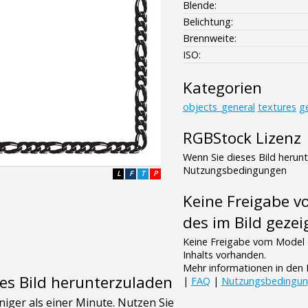
Blende:
Belichtung:
Brennweite:
ISO:
Kategorien
objects_general
textures
g
RGBStock Lizenz
Wenn Sie dieses Bild herun
Nutzungsbedingungen
L
F
T
P
Keine Freigabe 
des im Bild gezei
Keine Freigabe vom Model 
Inhalts vorhanden.
Mehr informationen in de
es Bild herunterzuladen
|
FAQ
|
Nutzungsbedingu