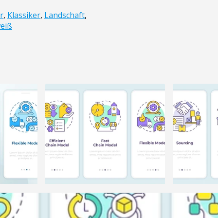
or
,
Klassiker
,
Landschaft
,
eiß