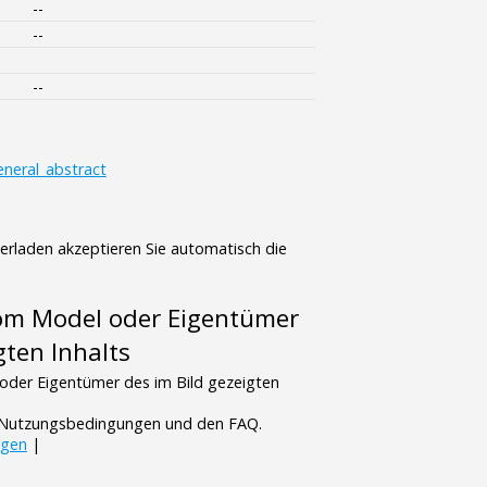
--
--
--
eneral_abstract
terladen akzeptieren Sie automatisch die
vom Model oder Eigentümer
gten Inhalts
oder Eigentümer des im Bild gezeigten
n Nutzungsbedingungen und den FAQ.
ngen
|