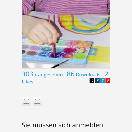
303
86
2
x angesehen
Downloads
Likes
L
F
T
P
Sie müssen sich anmelden