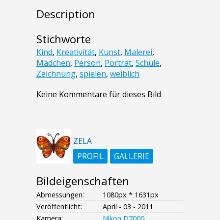
Description
Stichworte
Kind
,
Kreativität
,
Kunst
,
Malerei
,
Mädchen
,
Person
,
Porträt
,
Schule
,
Zeichnung
,
spielen
,
weiblich
Keine Kommentare für dieses Bild
ZELA
PROFIL
GALLERIE
Bildeigenschaften
Abmessungen:
1080px * 1631px
Veröffentlicht:
April - 03 - 2011
Kamera:
Nikon D7000