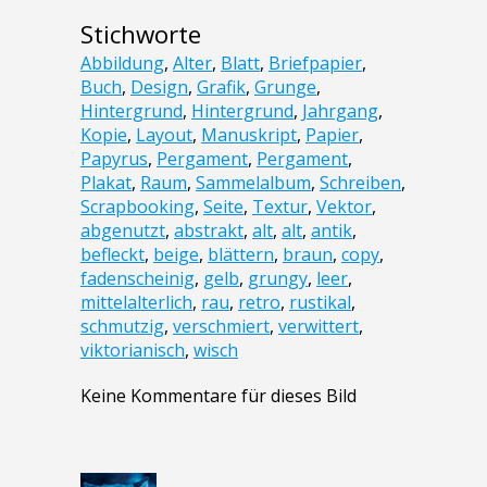
Stichworte
Abbildung
,
Alter
,
Blatt
,
Briefpapier
,
Buch
,
Design
,
Grafik
,
Grunge
,
Hintergrund
,
Hintergrund
,
Jahrgang
,
Kopie
,
Layout
,
Manuskript
,
Papier
,
Papyrus
,
Pergament
,
Pergament
,
Plakat
,
Raum
,
Sammelalbum
,
Schreiben
,
Scrapbooking
,
Seite
,
Textur
,
Vektor
,
abgenutzt
,
abstrakt
,
alt
,
alt
,
antik
,
befleckt
,
beige
,
blättern
,
braun
,
copy
,
fadenscheinig
,
gelb
,
grungy
,
leer
,
mittelalterlich
,
rau
,
retro
,
rustikal
,
schmutzig
,
verschmiert
,
verwittert
,
viktorianisch
,
wisch
Keine Kommentare für dieses Bild