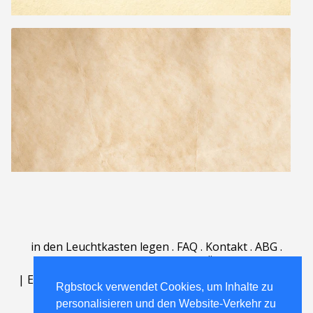
in den Leuchtkasten legen
.
FAQ
.
Kontakt
.
ABG
.
Nutzungsbedingungen
.
Über
.
|
English
|
Deutsch
|
Español
|
Polski
|
Português
|
Rgbstock verwendet Cookies, um Inhalte zu
Nederlands
|
personalisieren und den Website-Verkehr zu