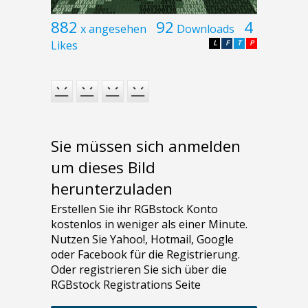
882
92
4
x angesehen
Downloads
Likes
L
F
T
P
Sie müssen sich anmelden
um dieses Bild
herunterzuladen