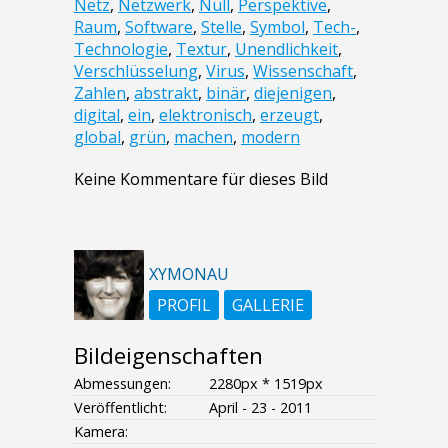
Netz
,
Netzwerk
,
Null
,
Perspektive
,
Raum
,
Software
,
Stelle
,
Symbol
,
Tech-
,
Technologie
,
Textur
,
Unendlichkeit
,
Verschlüsselung
,
Virus
,
Wissenschaft
,
Zahlen
,
abstrakt
,
binär
,
diejenigen
,
digital
,
ein
,
elektronisch
,
erzeugt
,
global
,
grün
,
machen
,
modern
Keine Kommentare für dieses Bild
XYMONAU
PROFIL
GALLERIE
Bildeigenschaften
Abmessungen:
2280px * 1519px
Veröffentlicht:
April - 23 - 2011
Kamera: