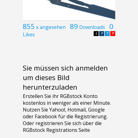
855
89
0
x angesehen
Downloads
Likes
L
F
T
P
Sie müssen sich anmelden
um dieses Bild
herunterzuladen