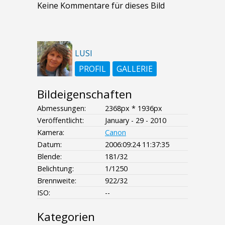
Keine Kommentare für dieses Bild
LUSI
PROFIL
GALLERIE
Bildeigenschaften
Abmessungen:
2368px * 1936px
Veröffentlicht:
January - 29 - 2010
Kamera:
Canon
Datum:
2006:09:24 11:37:35
Blende:
181/32
Belichtung:
1/1250
Brennweite:
922/32
ISO:
--
Kategorien