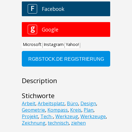
Description
Stichworte
Arbeit
,
Arbeitsplatz
,
Büro
,
Design
,
Geometrie
,
Kompass
,
Kreis
,
Plan
,
Projekt
,
Tech-
,
Werkzeug
,
Werkzeuge
,
Zeichnung
,
technisch
,
ziehen