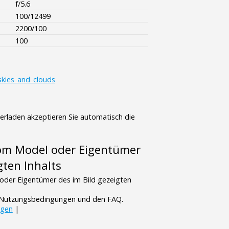
f/5.6
100/12499
2200/100
100
skies_and_clouds
terladen akzeptieren Sie automatisch die
vom Model oder Eigentümer
gten Inhalts
oder Eigentümer des im Bild gezeigten
n Nutzungsbedingungen und den FAQ.
ngen
|