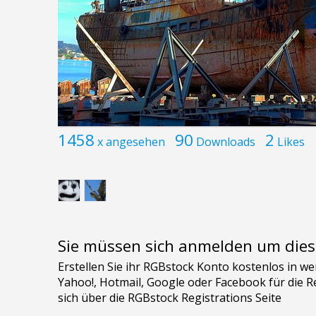
1458
90
2
x angesehen
Downloads
Likes
Sie müssen sich anmelden um dies