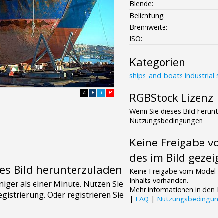
Blende:
Belichtung:
Brennweite:
ISO:
Kategorien
ships_and_boats
industrial
L
F
T
P
RGBStock Lizenz
Wenn Sie dieses Bild herun
Nutzungsbedingungen
Keine Freigabe 
des im Bild gezei
es Bild herunterzuladen
Keine Freigabe vom Model 
Inhalts vorhanden.
Mehr informationen in de
|
FAQ
|
Nutzungsbedingu