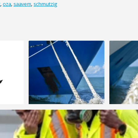
t
,
oza
,
saavem
,
schmutzig