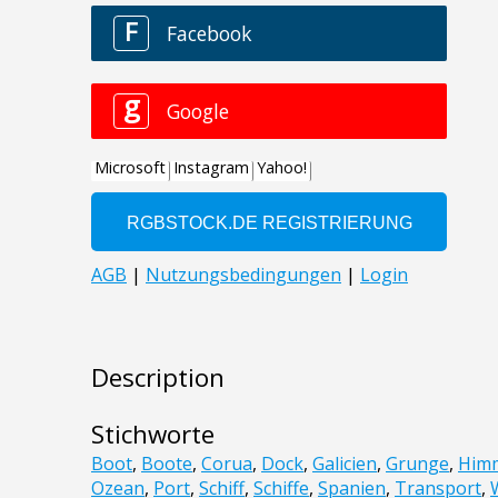
Description
Stichworte
Boot
,
Boote
,
Corua
,
Dock
,
Galicien
,
Grunge
,
Him
Ozean
,
Port
,
Schiff
,
Schiffe
,
Spanien
,
Transport
,