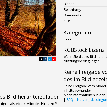
Blende:
Belichtung:
Brennweite:
ISO:
Kategorien
- - - -
RGBStock Lizenz
Wenn Sie dieses Bild herun
L
F
T
P
Nutzungsbedingungen
Keine Freigabe 
des im Bild gezei
Keine Freigabe vom Model 
Inhalts vorhanden.
Mehr informationen in de
es Bild herunterzuladen
|
FAQ
|
Nutzungsbedingu