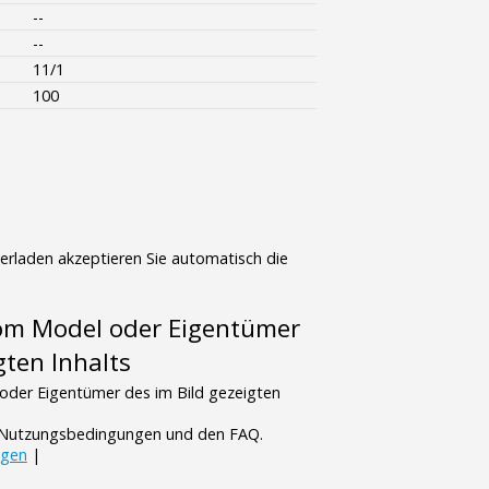
--
--
11/1
100
terladen akzeptieren Sie automatisch die
vom Model oder Eigentümer
gten Inhalts
oder Eigentümer des im Bild gezeigten
n Nutzungsbedingungen und den FAQ.
ngen
|