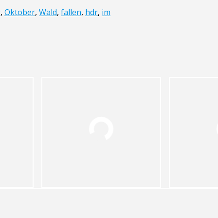
r
,
Oktober
,
Wald
,
fallen
,
hdr
,
im