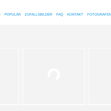
R
POPULÄR
ZUFALLSBILDER
FAQ
KONTAKT
FOTOGRAFE