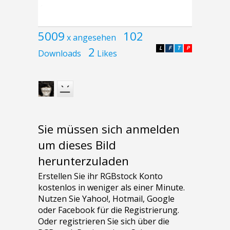
5009
102
x angesehen
2
L
F
T
P
Downloads
Likes
Sie müssen sich anmelden
um dieses Bild
herunterzuladen