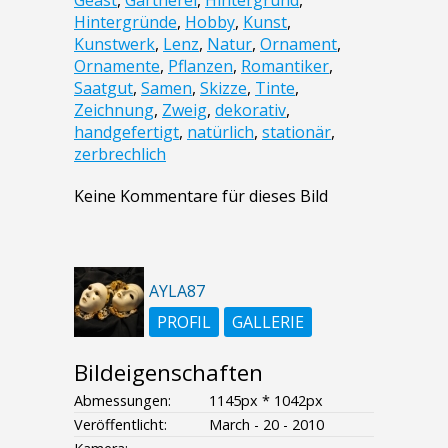
Geäst
,
Gärtnerei
,
Hintergrund
,
Hintergründe
,
Hobby
,
Kunst
,
Kunstwerk
,
Lenz
,
Natur
,
Ornament
,
Ornamente
,
Pflanzen
,
Romantiker
,
Saatgut
,
Samen
,
Skizze
,
Tinte
,
Zeichnung
,
Zweig
,
dekorativ
,
handgefertigt
,
natürlich
,
stationär
,
zerbrechlich
Keine Kommentare für dieses Bild
AYLA87
PROFIL
GALLERIE
Bildeigenschaften
Abmessungen:
1145px * 1042px
Veröffentlicht:
March - 20 - 2010