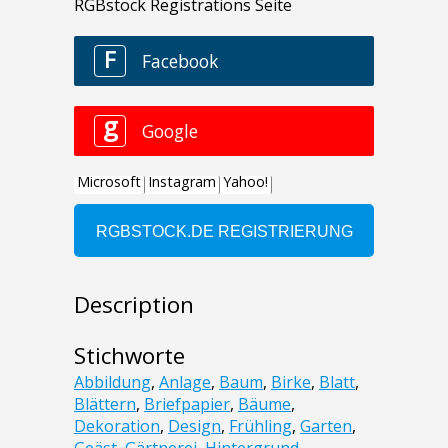
Description
Stichworte
Abbildung
,
Anlage
,
Baum
,
Birke
,
Blatt
,
Blättern
,
Briefpapier
,
Bäume
,
Dekoration
,
Design
,
Frühling
,
Garten
,