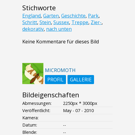
Stichworte
England
,
Garten
,
Geschichte
,
Park
,
Schritt
,
Stein
,
Sussex
,
Treppe
,
Zier-
,
dekorativ
,
nach unten
Keine Kommentare für dieses Bild
MICROMOTH
PROFIL
GALLERIE
Bildeigenschaften
Abmessungen:
2250px * 3000px
Veröffentlicht:
May - 07 - 2010
Kamera:
Datum:
--
Blende:
--