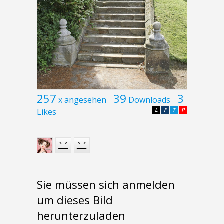
257
39
3
x angesehen
Downloads
Likes
L
F
T
P
Sie müssen sich anmelden
um dieses Bild
herunterzuladen