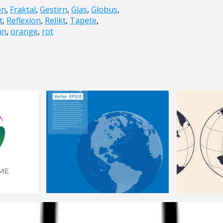
on
,
Fraktal
,
Gestirn
,
Glas
,
Globus
,
t
,
Reflexion
,
Relikt
,
Tapete
,
ün
,
orange
,
rot