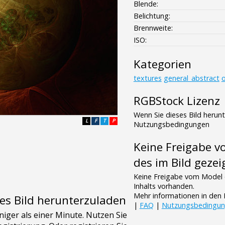
Blende:
Belichtung:
Brennweite:
ISO:
Kategorien
textures
general_abstract
o
RGBStock Lizenz
Wenn Sie dieses Bild herun
L
F
T
P
Nutzungsbedingungen
Keine Freigabe 
des im Bild gezei
Keine Freigabe vom Model 
Inhalts vorhanden.
Mehr informationen in de
es Bild herunterzuladen
|
FAQ
|
Nutzungsbedingu