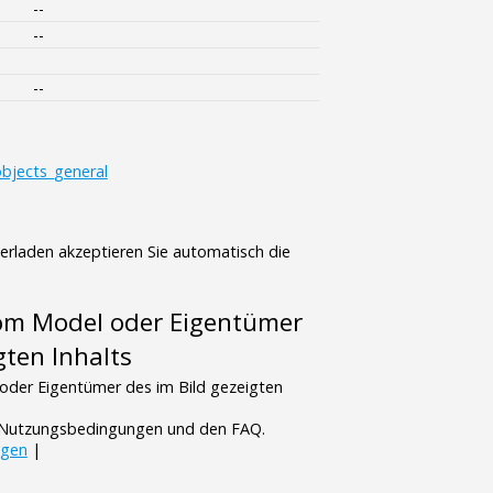
--
--
--
bjects_general
terladen akzeptieren Sie automatisch die
vom Model oder Eigentümer
gten Inhalts
oder Eigentümer des im Bild gezeigten
n Nutzungsbedingungen und den FAQ.
ngen
|