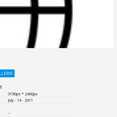
LLERIE
n
3190px * 2400px
July - 14 - 2011
--