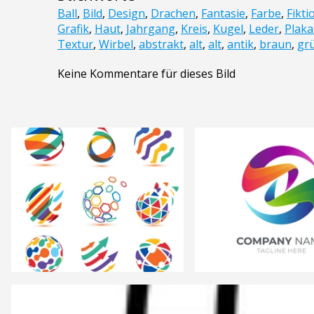
Ball
,
Bild
,
Design
,
Drachen
,
Fantasie
,
Farbe
,
Fikti
Grafik
,
Haut
,
Jahrgang
,
Kreis
,
Kugel
,
Leder
,
Plaka
Textur
,
Wirbel
,
abstrakt
,
alt
,
alt
,
antik
,
braun
,
gr
Keine Kommentare für dieses Bild