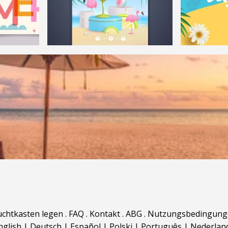
uchtkasten legen
.
FAQ
.
Kontakt
.
ABG
.
Nutzungsbedingung
nglish
|
Deutsch
|
Español
|
Polski
|
Português
|
Nederlan