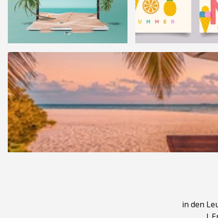
in den Le
|
E