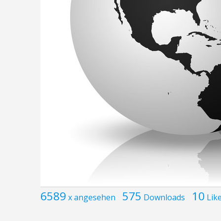
6589
575
10
x angesehen
Downloads
Lik