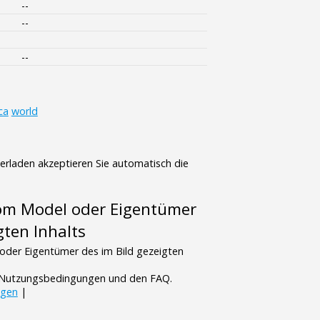
--
--
--
ca
world
terladen akzeptieren Sie automatisch die
vom Model oder Eigentümer
gten Inhalts
oder Eigentümer des im Bild gezeigten
n Nutzungsbedingungen und den FAQ.
ngen
|