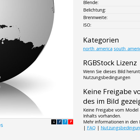
Blende:
Belichtung:
Brennweite:
ISO:
Kategorien
north_america
south_ameri
RGBStock Lizenz
Wenn Sie dieses Bild herun
Nutzungsbedingungen
Keine Freigabe 
des im Bild gezei
Keine Freigabe vom Model 
Inhalts vorhanden.
Mehr informationen in de
L
F
T
P
es
|
FAQ
|
Nutzungsbedingu