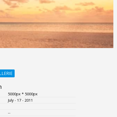
LLERIE
n
5000px * 5000px
July - 17 - 2011
--