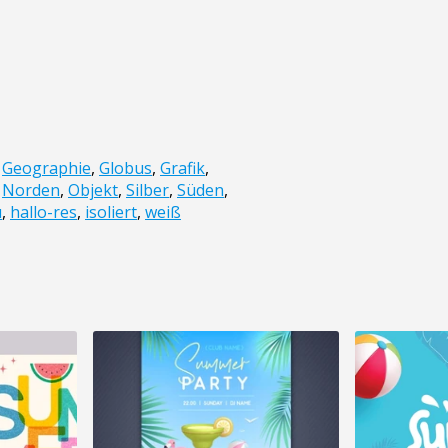
,
Geographie
,
Globus
,
Grafik
,
,
Norden
,
Objekt
,
Silber
,
Süden
,
u
,
hallo-res
,
isoliert
,
weiß