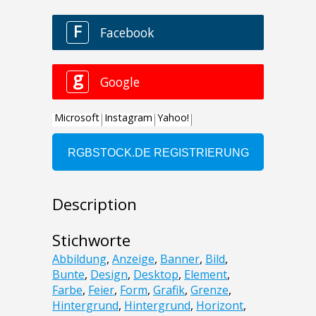
Description
Stichworte
Abbildung
,
Anzeige
,
Banner
,
Bild
,
Bunte
,
Design
,
Desktop
,
Element
,
Farbe
,
Feier
,
Form
,
Grafik
,
Grenze
,
Hintergrund
,
Hintergrund
,
Horizont
,