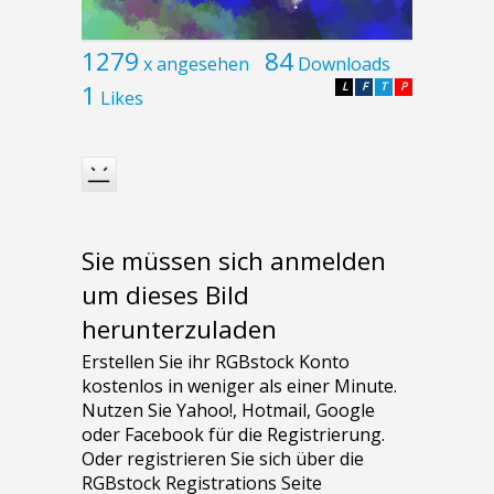
1279
84
x angesehen
Downloads
1
L
F
T
P
Likes
Sie müssen sich anmelden
um dieses Bild
herunterzuladen