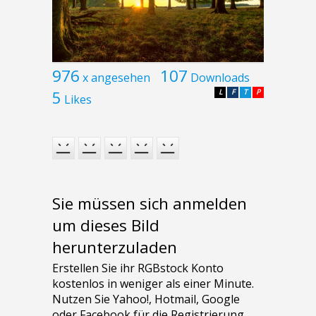
976
107
x angesehen
Downloads
5
L
F
T
P
Likes
Sie müssen sich anmelden
um dieses Bild
herunterzuladen