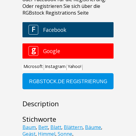
Description
Stichworte
Baum
,
Bett
,
Blatt
,
Blättern
,
Bäume
,
Geäst
,
Himmel
,
Sonne
,