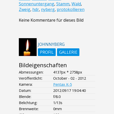
Sonnenuntergang
,
Stamm
,
Wald
,
Zweig
,
hdr
,
nyberg
,
protokollieren
Keine Kommentare für dieses Bild
JOHNNYBERG
PROFIL
GALLERIE
Bildeigenschaften
Abmessungen:
4137px * 2758px
Veröffentlicht:
October - 02 - 2012
Kamera:
Pentax K-5
Datum:
2012:09:17 19:04:40
Blende:
f/8.0
Belichtung:
1/13s
Brennweite:
0mm