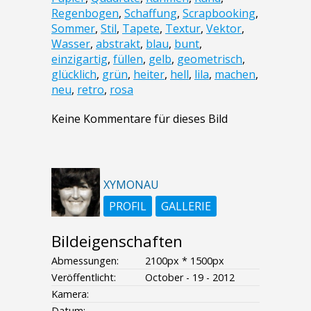
Regenbogen
,
Schaffung
,
Scrapbooking
,
Sommer
,
Stil
,
Tapete
,
Textur
,
Vektor
,
Wasser
,
abstrakt
,
blau
,
bunt
,
einzigartig
,
füllen
,
gelb
,
geometrisch
,
glücklich
,
grün
,
heiter
,
hell
,
lila
,
machen
,
neu
,
retro
,
rosa
Keine Kommentare für dieses Bild
XYMONAU
PROFIL
GALLERIE
Bildeigenschaften
Abmessungen:
2100px * 1500px
Veröffentlicht:
October - 19 - 2012
Kamera:
Datum:
--