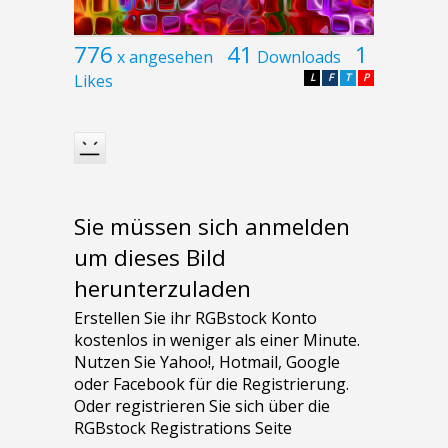
776
41
1
x angesehen
Downloads
Likes
L
F
T
P
Sie müssen sich anmelden
um dieses Bild
herunterzuladen