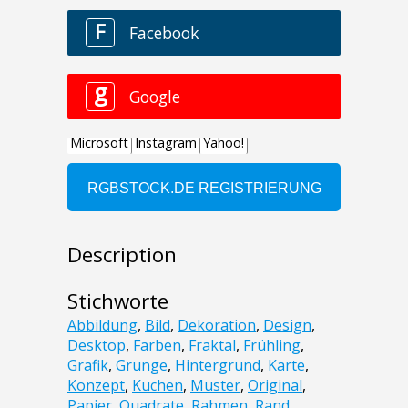
Description
Stichworte
Abbildung
,
Bild
,
Dekoration
,
Design
,
Desktop
,
Farben
,
Fraktal
,
Frühling
,
Grafik
,
Grunge
,
Hintergrund
,
Karte
,
Konzept
,
Kuchen
,
Muster
,
Original
,
Papier
,
Quadrate
,
Rahmen
,
Rand
,