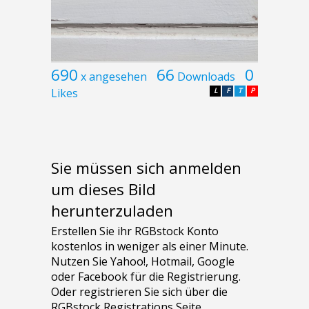
690
66
0
x angesehen
Downloads
Likes
L
F
T
P
Sie müssen sich anmelden
um dieses Bild
herunterzuladen