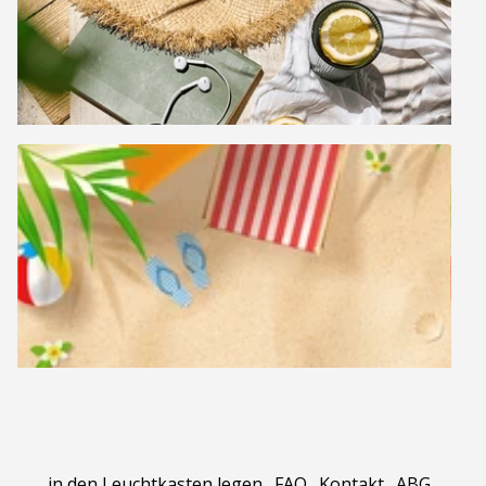
in den Leuchtkasten legen
.
FAQ
.
Kontakt
.
ABG
.