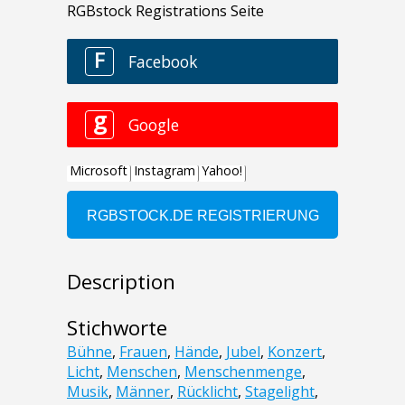
Description
Stichworte
Bühne
,
Frauen
,
Hände
,
Jubel
,
Konzert
,
Licht
,
Menschen
,
Menschenmenge
,
Musik
,
Männer
,
Rücklicht
,
Stagelight
,