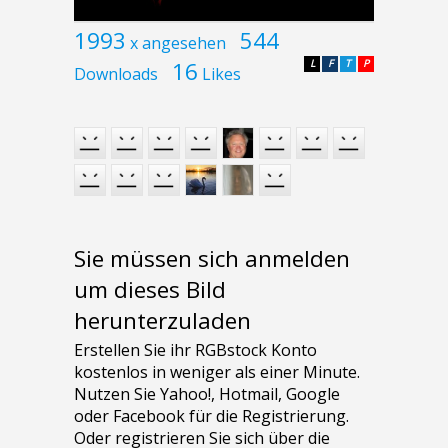
1993
544
x angesehen
16
L
F
T
P
Downloads
Likes
Sie müssen sich anmelden
um dieses Bild
herunterzuladen