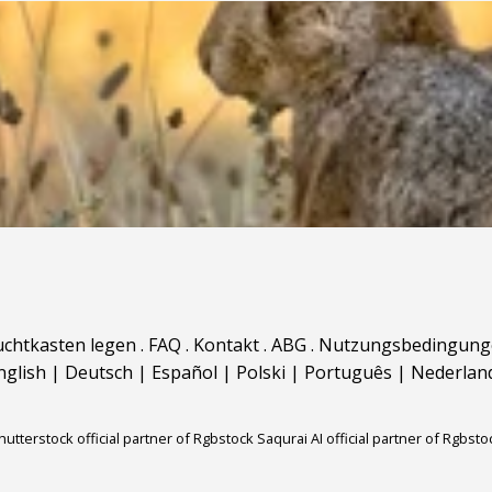
uchtkasten legen
.
FAQ
.
Kontakt
.
ABG
.
Nutzungsbedingung
nglish
|
Deutsch
|
Español
|
Polski
|
Português
|
Nederlan
hutterstock official partner of Rgbstock
Saqurai AI official partner of Rgbsto