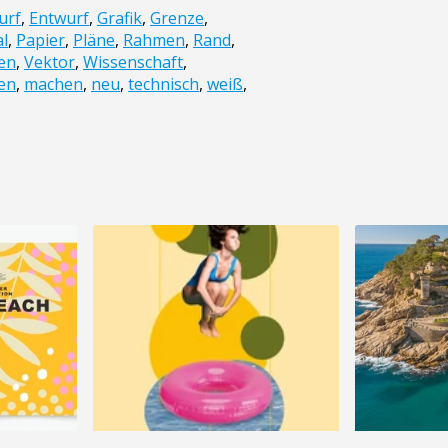
urf
,
Entwurf
,
Grafik
,
Grenze
,
al
,
Papier
,
Pläne
,
Rahmen
,
Rand
,
en
,
Vektor
,
Wissenschaft
,
len
,
machen
,
neu
,
technisch
,
weiß
,