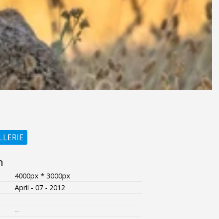
LLERIE
n
4000px * 3000px
April - 07 - 2012
--