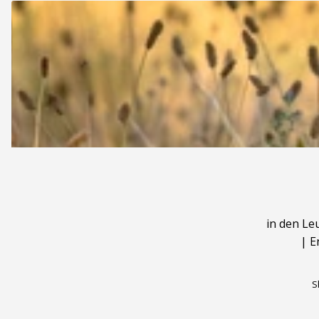
in den Le
|
E
S