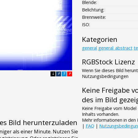
Blende:
Belichtung:
Brennweite:
ISO:
Kategorien
general
general_abstract
te
RGBStock Lizenz
Wenn Sie dieses Bild herun
L
F
T
P
Nutzungsbedingungen
Keine Freigabe 
des im Bild gezei
Keine Freigabe vom Model 
Inhalts vorhanden.
Mehr informationen in de
es Bild herunterzuladen
|
FAQ
|
Nutzungsbedingu