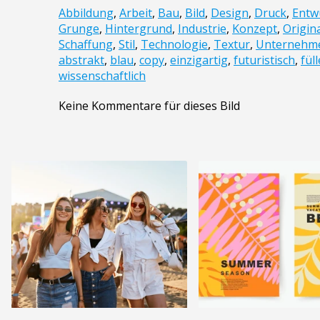
Abbildung
,
Arbeit
,
Bau
,
Bild
,
Design
,
Druck
,
Entw
Grunge
,
Hintergrund
,
Industrie
,
Konzept
,
Origin
Schaffung
,
Stil
,
Technologie
,
Textur
,
Unternehm
abstrakt
,
blau
,
copy
,
einzigartig
,
futuristisch
,
fül
wissenschaftlich
Keine Kommentare für dieses Bild