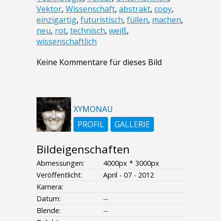
Vektor
,
Wissenschaft
,
abstrakt
,
copy
,
einzigartig
,
futuristisch
,
füllen
,
machen
,
neu
,
rot
,
technisch
,
weiß
,
wissenschaftlich
Keine Kommentare für dieses Bild
XYMONAU
PROFIL
GALLERIE
Bildeigenschaften
Abmessungen:
4000px * 3000px
Veröffentlicht:
April - 07 - 2012
Kamera:
Datum:
--
Blende:
--