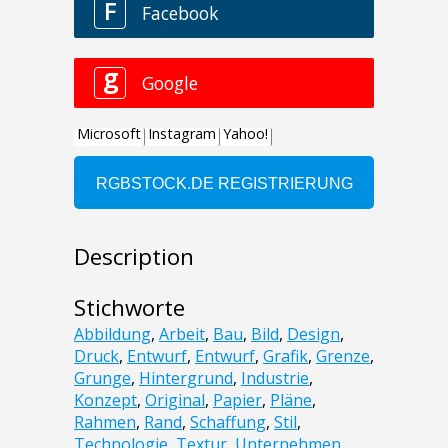
Description
Stichworte
Abbildung
,
Arbeit
,
Bau
,
Bild
,
Design
,
Druck
,
Entwurf
,
Entwurf
,
Grafik
,
Grenze
,
Grunge
,
Hintergrund
,
Industrie
,
Konzept
,
Original
,
Papier
,
Pläne
,
Rahmen
,
Rand
,
Schaffung
,
Stil
,
Technologie
,
Textur
,
Unternehmen
,