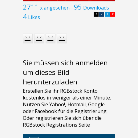
2711
95
x angesehen
Downloads
4
L
F
T
P
Likes
Sie müssen sich anmelden
um dieses Bild
herunterzuladen