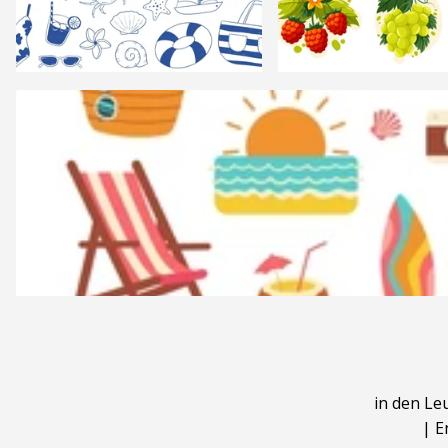
in den Le
|
E