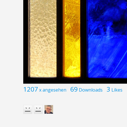
1207
69
3
x angesehen
Downloads
Likes