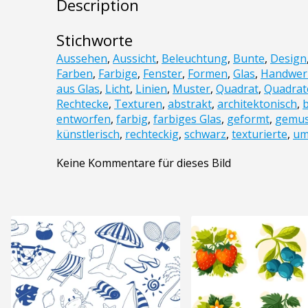
Description
Stichworte
Aussehen
,
Aussicht
,
Beleuchtung
,
Bunte
,
Design
Farben
,
Farbige
,
Fenster
,
Formen
,
Glas
,
Handwer
aus Glas
,
Licht
,
Linien
,
Muster
,
Quadrat
,
Quadrat
Rechtecke
,
Texturen
,
abstrakt
,
architektonisch
,
entworfen
,
farbig
,
farbiges Glas
,
geformt
,
gemus
künstlerisch
,
rechteckig
,
schwarz
,
texturierte
,
um
Keine Kommentare für dieses Bild