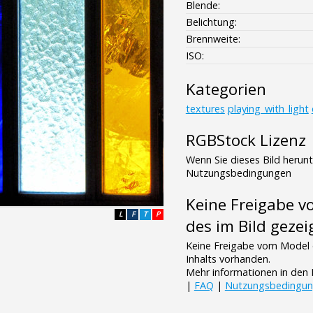
Blende:
Belichtung:
Brennweite:
ISO:
Kategorien
textures
playing_with_light
RGBStock Lizenz
Wenn Sie dieses Bild herun
Nutzungsbedingungen
Keine Freigabe 
L
F
T
P
des im Bild gezei
Keine Freigabe vom Model 
Inhalts vorhanden.
Mehr informationen in de
|
FAQ
|
Nutzungsbedingu