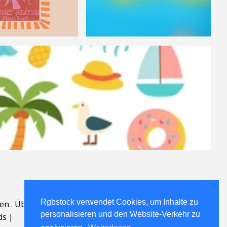
Rgbstock verwendet Cookies, um Inhalte zu
en
.
Über
.
personalisieren und den Website-Verkehr zu
ds
|