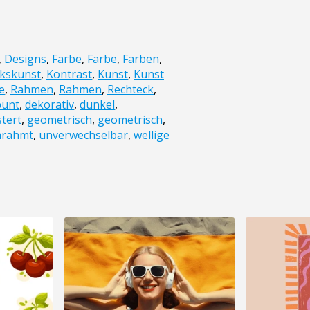
,
Designs
,
Farbe
,
Farbe
,
Farben
,
kskunst
,
Kontrast
,
Kunst
,
Kunst
e
,
Rahmen
,
Rahmen
,
Rechteck
,
bunt
,
dekorativ
,
dunkel
,
tert
,
geometrisch
,
geometrisch
,
rahmt
,
unverwechselbar
,
wellige