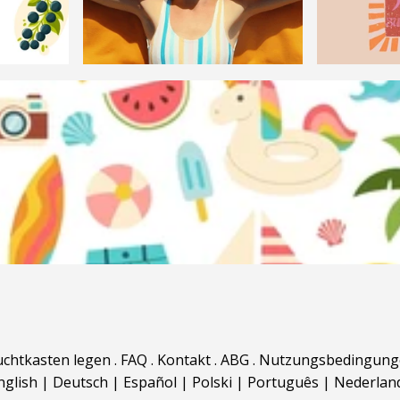
uchtkasten legen
.
FAQ
.
Kontakt
.
ABG
.
Nutzungsbedingung
nglish
|
Deutsch
|
Español
|
Polski
|
Português
|
Nederlan