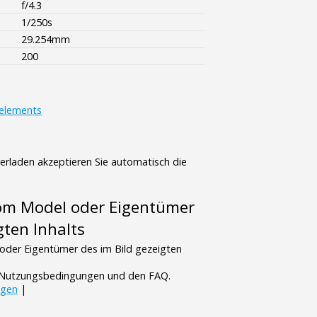
f/4.3
1/250s
29.254mm
200
elements
terladen akzeptieren Sie automatisch die
vom Model oder Eigentümer
gten Inhalts
oder Eigentümer des im Bild gezeigten
n Nutzungsbedingungen und den FAQ.
ngen
|