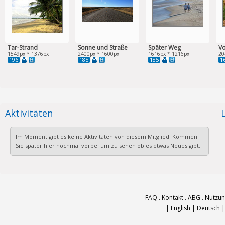
Tar-Strand
Sonne und Straße
Später Weg
Vo
1549px * 1376px
2400px * 1600px
1616px * 1216px
20
196
185
185
1
Aktivitäten
Im Moment gibt es keine Aktivitäten von diesem Mitglied. Kommen
Sie später hier nochmal vorbei um zu sehen ob es etwas Neues gibt.
FAQ
.
Kontakt
.
ABG
.
Nutzu
|
English
|
Deutsch