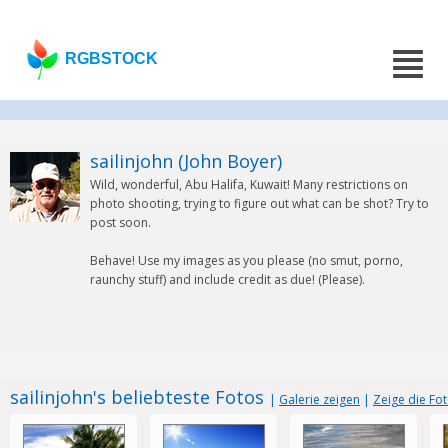
RGBSTOCK
sailinjohn (John Boyer)
Wild, wonderful, Abu Halifa, Kuwait! Many restrictions on
photo shooting, trying to figure out what can be shot? Try to
post soon.
Behave! Use my images as you please (no smut, porno,
raunchy stuff) and include credit as due! (Please).
sailinjohn's beliebteste Fotos
|
Galerie zeigen
|
Zeige die Fot