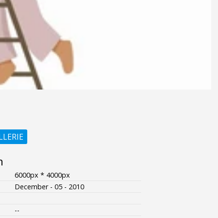
LLERIE
n
6000px * 4000px
December - 05 - 2010
--