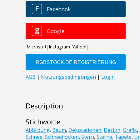
Description
Stichworte
Abbildung
,
Baum
,
Dekorationen
,
Design
,
Grafik
,
Schnee
,
Schneeflocken
,
Stern
,
Sterne
,
Tapete
,
Ur