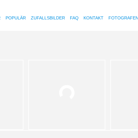
R
POPULÄR
ZUFALLSBILDER
FAQ
KONTAKT
FOTOGRAFE