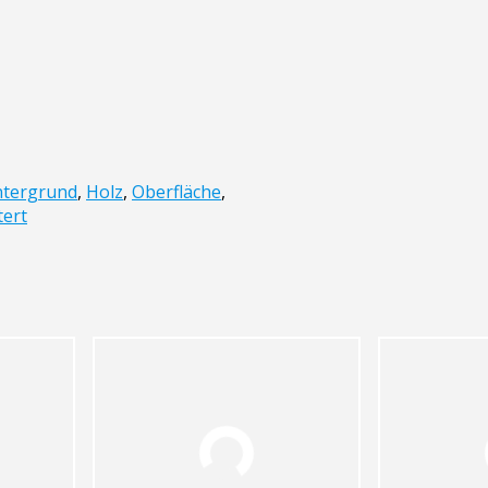
ntergrund
,
Holz
,
Oberfläche
,
tert