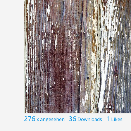
276
36
1
x angesehen
Downloads
Likes