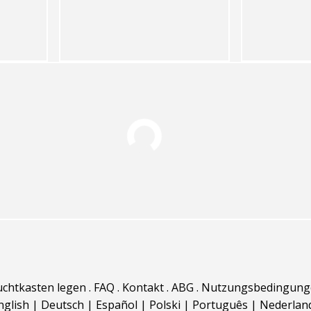
uchtkasten legen
.
FAQ
.
Kontakt
.
ABG
.
Nutzungsbedingung
nglish
|
Deutsch
|
Español
|
Polski
|
Português
|
Nederlan