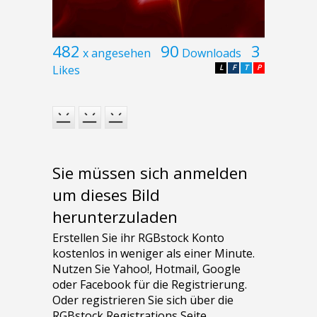
482
90
3
x angesehen
Downloads
Likes
L
F
T
P
Sie müssen sich anmelden
um dieses Bild
herunterzuladen