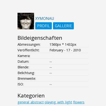
XYMONAU
PROFIL
GALLERIE
Bildeigenschaften
Abmessungen:
1560px * 1432px
Veröffentlicht:
February - 17 - 2010
Kamera:
Datum:
--
Blende:
--
Belichtung:
--
Brennweite:
ISO:
--
Kategorien
general_abstract
playing_with_light
flowers