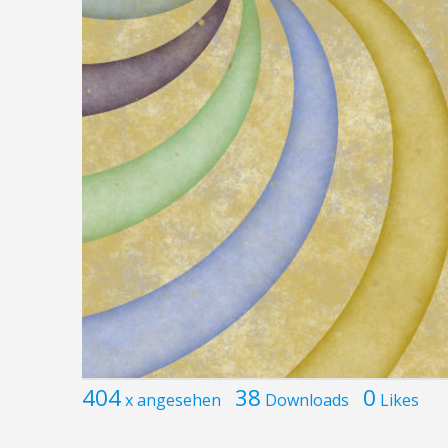
404
38
0
x angesehen
Downloads
Likes