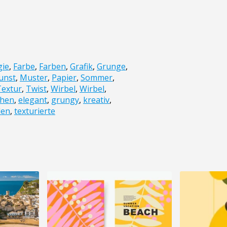
gie
,
Farbe
,
Farben
,
Grafik
,
Grunge
,
unst
,
Muster
,
Papier
,
Sommer
,
Textur
,
Twist
,
Wirbel
,
Wirbel
,
ehen
,
elegant
,
grungy
,
kreativ
,
len
,
texturierte