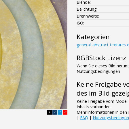
Blende:
Belichtung:
Brennweite:
ISO:
Kategorien
general_abstract
textures
d
RGBStock Lizenz
Wenn Sie dieses Bild herun
Nutzungsbedingungen
Keine Freigabe 
des im Bild gezei
Keine Freigabe vom Model 
Inhalts vorhanden.
Mehr informationen in de
L
F
T
P
|
FAQ
|
Nutzungsbedingu