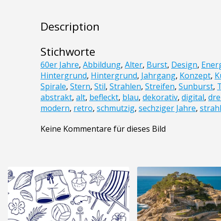
Description
Stichworte
60er Jahre
,
Abbildung
,
Alter
,
Burst
,
Design
,
Ener
Hintergrund
,
Hintergrund
,
Jahrgang
,
Konzept
,
K
Spirale
,
Stern
,
Stil
,
Strahlen
,
Streifen
,
Sunburst
,
abstrakt
,
alt
,
befleckt
,
blau
,
dekorativ
,
digital
,
dr
modern
,
retro
,
schmutzig
,
sechziger Jahre
,
strah
Keine Kommentare für dieses Bild