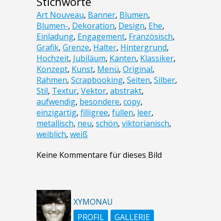
Stichworte
Art Nouveau
,
Banner
,
Blumen
,
Blumen-
,
Dekoration
,
Design
,
Ehe
,
Einladung
,
Engagement
,
Französisch
,
Grafik
,
Grenze
,
Halter
,
Hintergrund
,
Hochzeit
,
Jubiläum
,
Kanten
,
Klassiker
,
Konzept
,
Kunst
,
Menü
,
Original
,
Rahmen
,
Scrapbooking
,
Seiten
,
Silber
,
Stil
,
Textur
,
Vektor
,
abstrakt
,
aufwendig
,
besondere
,
copy
,
einzigartig
,
filligree
,
füllen
,
leer
,
metallisch
,
neu
,
schön
,
viktorianisch
,
weiblich
,
weiß
Keine Kommentare für dieses Bild
XYMONAU
PROFIL
GALLERIE