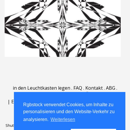
in den Leuchtkasten legen
.
FAQ
.
Kontakt
.
ABG
.
Nutzungsbedingungen
.
Über
.
|
English
|
Deutsch
|
Español
|
Polski
|
Português
|
Rgbstock verwendet Cookies, um Inhalte zu
Nederlands
|
personalisieren und den Website-Verkehr zu
analysieren.
Weiterlesen
Shutterstock official partner of Rgbstock
Saqurai AI official partner of