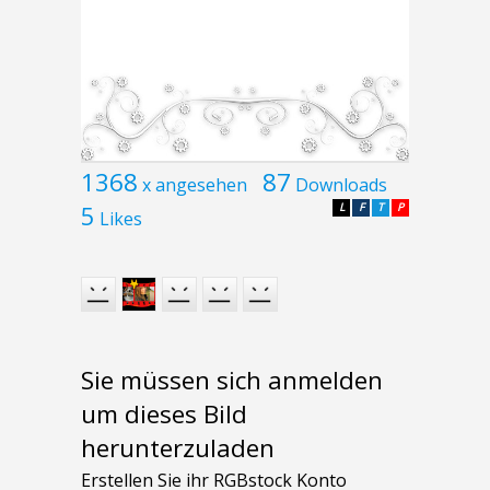
1368
87
x angesehen
Downloads
5
L
F
T
P
Likes
Sie müssen sich anmelden
um dieses Bild
herunterzuladen