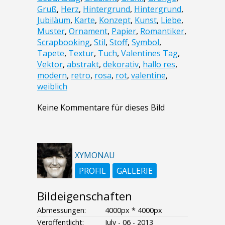
Gruß
,
Herz
,
Hintergrund
,
Hintergrund
,
Jubiläum
,
Karte
,
Konzept
,
Kunst
,
Liebe
,
Muster
,
Ornament
,
Papier
,
Romantiker
,
Scrapbooking
,
Stil
,
Stoff
,
Symbol
,
Tapete
,
Textur
,
Tuch
,
Valentines Tag
,
Vektor
,
abstrakt
,
dekorativ
,
hallo res
,
modern
,
retro
,
rosa
,
rot
,
valentine
,
weiblich
Keine Kommentare für dieses Bild
XYMONAU
PROFIL
GALLERIE
Bildeigenschaften
Abmessungen:
4000px * 4000px
Veröffentlicht:
July - 06 - 2013