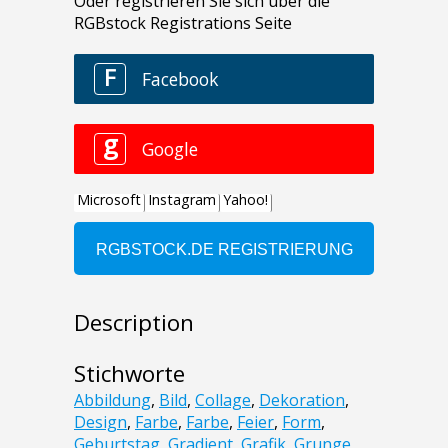
Description
Stichworte
Abbildung
,
Bild
,
Collage
,
Dekoration
,
Design
,
Farbe
,
Farbe
,
Feier
,
Form
,
Geburtstag
,
Gradient
,
Grafik
,
Grunge
,