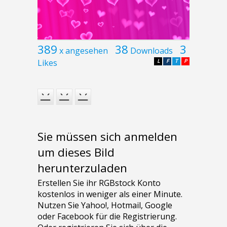
389
38
3
x angesehen
Downloads
Likes
L
F
T
P
Sie müssen sich anmelden
um dieses Bild
herunterzuladen